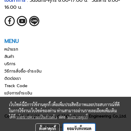
เปิดทำการ
: วันจันทร์-ศุกร์ 8.00-17.00 น. วันเสาร์ 8.00-
16.00 น.
MENU
หน้าแรก
สินค้า
บริการ
วิธีการสั่งซื้อ-ชำระเงิน
ติดต่อเรา
Track Code
แจ้งการชำระเงิน
เว็บไซต์นี้มีการใช้งานคุกกี้ เพื่อเพิ่มประสิทธิภาพและประสบการณ์ที่ดี
ในการใช้งานเว็บไซต์ของท่าน ท่านสามารถอ่านรายละเอียดเพิ่มเติม
Copyright all rights reserved. Mahacharoen Engineering Co.,Ltd.
ได้ที่
นโยบายความเป็นส่วนตัว
และ
นโยบายคุกกี้
ผู้เข้าชมวันนี้
6,942
ตั้งค่าคุกกี้
ยอมรับทั้งหมด